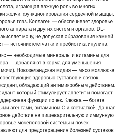
слота, играющая важную роль во многих
отки желчи, функционирования сердечной мышцы,
оровья глаз. Коллаген — обеспечивает здоровье
ого аппарата и других систем и органов. DL-
акисляет мочу, не допуская образования камней
я — источник клетчатки и пребиотика инулина.
кс — необходимые минералы и витамины для
гера — добавляют в корма для уменьшения
и мочи). Новозеландская мидия — мясо моллюска,
собствующие здоровью суставов и связок.
ксидант, обладающий антимикробным действием.
идант, который стимулирует аппетит и помогает
ддерживая функции почек. Клюква — богата
ыми агентами, витамином C и клетчаткой. Данная
орное действие на пищеварительную и иммунную
доровье мочеполовой системы и почек.
бавляют для предотвращения болезней суставов