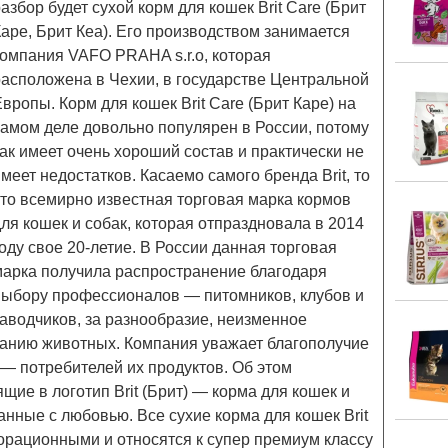
азбор будет сухой корм для кошек Brit Care (Брит
аре, Брит Кеа). Его производством занимается
компания VAFO PRAHA s.r.o, которая
расположена в Чехии, в государстве Центральной
вропы. Корм для кошек Brit Care (Брит Каре) на
самом деле довольно популярен в России, потому
ак имеет очень хороший состав и практически не
меет недостатков. Касаемо самого бренда Brit, то
это всемирно известная торговая марка кормов
ля кошек и собак, которая отпраздновала в 2014
оду свое 20-летие. В России данная торговая
марка получила распространение благодаря
выбору профессионалов — питомников, клубов и
заводчиков, за разнообразие, неизменное
итанию животных. Компания уважает благополучие
— потребителей их продуктов. Об этом
щие в логотип Brit (Брит) — корма для кошек и
анные с любовью. Все сухие корма для кошек Brit
орационными и относятся к супер премиум классу