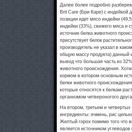
Далее более подробно разберем
Brit Care (Бри Каре) с индейко
позиции идет мясо индейки (49,
индейки (33%), свежего мяса и 
источник белка животного проис
присутствует белок растительн
производитель не указал в како
общую массу продукта) данный и
вывод что большая часть из 32%
животного происхождения. Хоти
кормом в котором основным исто
белки животного происхождения,
которые относятся к белкам рас
организмом четвероногого друга
На втором, третьем и четвертых
ингредиенты: ячмень, рис цельн
Желтый горох помимо того что в
является источником углеводов 