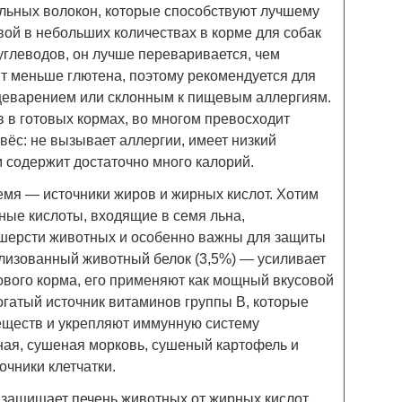
льных волокон, которые способствуют лучшему
вой в небольших количествах в корме для собак
углеводов, он лучше переваривается, чем
ит меньше глютена, поэтому рекомендуется для
щеварением или склонным к пищевым аллергиям.
 в готовых кормах, во многом превосходит
овёс: не вызывает аллергии, имеет низкий
м содержит достаточно много калорий.
емя — источники жиров и жирных кислот. Хотим
рные кислоты, входящие в семя льна,
шерсти животных и особенно важны для защиты
олизованный животный белок (3,5%) — усиливает
ового корма, его применяют как мощный вкусовой
гатый источник витаминов группы B, которые
еществ и укрепляют иммунную систему
ная, сушеная морковь, сушеный картофель и
чники клетчатки.
защищает печень животных от жирных кислот.