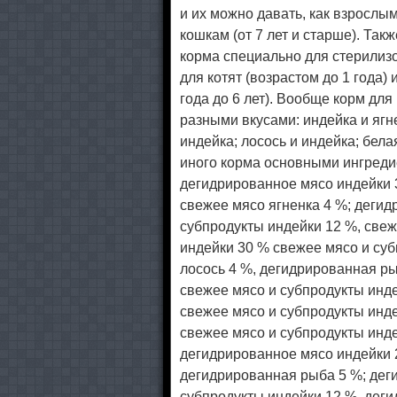
и их можно давать, как взрослым
кошкам (от 7 лет и старше). Та
корма специально для стерилиз
для котят (возрастом до 1 года)
года до 6 лет). Вообще корм для 
разными вкусами: индейка и ягне
индейка; лосось и индейка; бела
иного корма основными ингреди
дегидрированное мясо индейки 3
свежее мясо ягненка 4 %; дегид
субпродукты индейки 12 %, свеж
индейки 30 % свежее мясо и суб
лосось 4 %, дегидрированная ры
свежее мясо и субпродукты инде
свежее мясо и субпродукты инде
свежее мясо и субпродукты инде
дегидрированное мясо индейки 2
дегидрированная рыба 5 %; дег
субпродукты индейки 12 %, деги