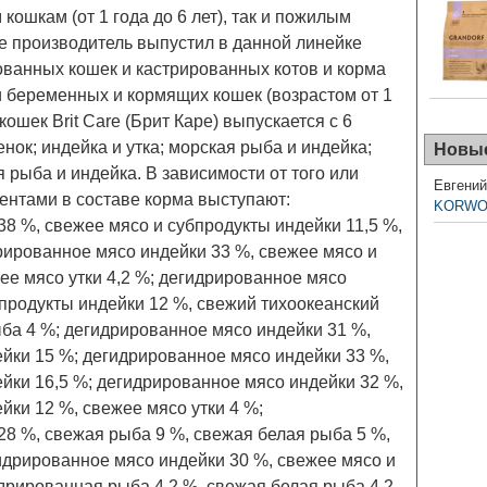
 кошкам (от 1 года до 6 лет), так и пожилым
кже производитель выпустил в данной линейке
ованных кошек и кастрированных котов и корма
 и беременных и кормящих кошек (возрастом от 1
кошек Brit Care (Брит Каре) выпускается с 6
нок; индейка и утка; морская рыба и индейка;
Новы
я рыба и индейка. В зависимости от того или
Евгени
ентами в составе корма выступают:
KORWOOD
8 %, свежее мясо и субпродукты индейки 11,5 %,
рированное мясо индейки 33 %, свежее мясо и
ее мясо утки 4,2 %; дегидрированное мясо
продукты индейки 12 %, свежий тихоокеанский
ба 4 %; дегидрированное мясо индейки 31 %,
йки 15 %; дегидрированное мясо индейки 33 %,
йки 16,5 %; дегидрированное мясо индейки 32 %,
йки 12 %, свежее мясо утки 4 %;
8 %, свежая рыба 9 %, свежая белая рыба 5 %,
идрированное мясо индейки 30 %, свежее мясо и
дрированная рыба 4,2 %, свежая белая рыба 4,2