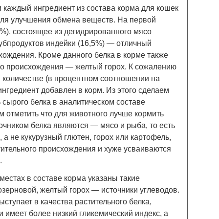
 каждый ингредиент из состава корма для кошек
й для улучшения обмена веществ. На первой
5%), состоящее из дегидрированного мясо
субпродуктов индейки (16,5%) — отличный
хождения. Кроме данного белка в корме также
ого происхождения — желтый горох. К сожалению
м количестве (в процентном соотношении на
нгредиент добавлен в корм. Из этого сделаем
 сырого белка в аналитическом составе
м отметить что для животного лучше кормить
чником белка являются — мясо и рыба, то есть
 а не кукурузный глютен, горох или картофель,
тительного происхождения и хуже усваиваются
.
 местах в составе корма указаны такие
озерновой, желтый горох — источники углеводов.
ыступает в качества растительного белка,
и имеет более низкий гликемический индекс, а