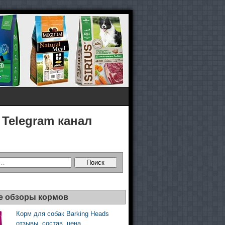
Telegram канал
 обзоры кормов
Корм для собак Barking Heads
отзывы, состав, цена