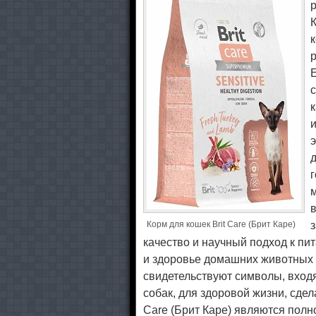
р
К
Е
к
и
д
г
Корм для кошек Brit Care (Брит Каре)
качество и научный подход к п
и здоровье домашних животных 
свидетельствуют символы, входя
собак, для здоровой жизни, сдел
Care (Брит Каре) являются полн