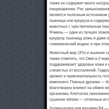
также он
содержит много натура
пищеварению
. Рис цельнозерно
является полезным источником 
пшеница или кукуруза и содерж
животных с чувствительным пи
Ячмень — один из лучших злаков
кукурузу, пшеницу, рожь и даже 
гликемический индекс и при это
Животный жир (3%) и льняное с
также отметить, что Омега-3 жи
поддерживают здоровье кожи и 
слизистых от воспалений. Гидр
аромат и привлекательность гот
компонент. Пивные дрожжи — бо
благотворно влияют на обмен в
организма. Клетчатка свеклович
сушеное яблоко — отличные исто
Холинхлорид или витамин B4 — 