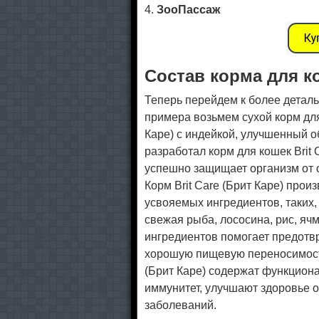
4.
ЗооПассаж
Состав корма для ко
Теперь перейдем к более детал
примера возьмем сухой корм для 
Каре) с индейкой, улучшенный 
разработал корм для кошек Brit 
успешно защищает организм от 
Корм Brit Care (Брит Каре) прои
усвояемых ингредиентов, таких, 
свежая рыба, лососина, рис, яч
ингредиентов помогает предотвр
хорошую пищевую переносимость
(Брит Каре) содержат функцион
иммунитет, улучшают здоровье о
заболеваний.