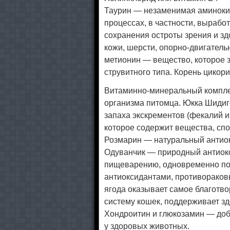
Таурин — незаменимая аминоки
процессах, в частности, выраб
сохранения остроты зрения и зд
кожи, шерсти, опорно-двигательн
метионин — вещество, которое з
струвитного типа. Корень цикори
Витаминно-минеральный компле
организма питомца. Юкка Шиди
запаха экскрементов (фекалий 
которое содержит вещества, спо
Розмарин — натуральный антио
Одуванчик — природный антиокс
пищеварению, одновременно по
антиоксидантами, противораков
ягода оказывает самое благотв
систему кошек, поддерживает з
Хондроитин и глюкозамин — до
у здоровых животных.