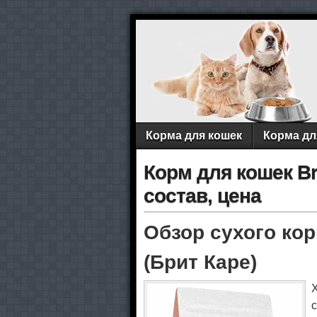
Корма для кошек
Корма дл
Корм для кошек Br
состав, цена
Обзор сухого кор
(Брит Каре)